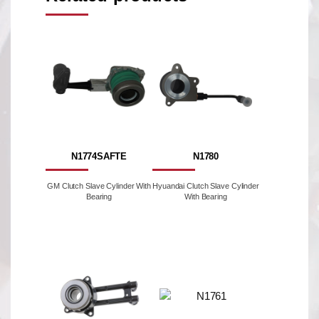
N1774SAFTE
N1780
GM Clutch Slave Cylinder With
Hyuandai Clutch Slave Cylinder
Bearing
With Bearing